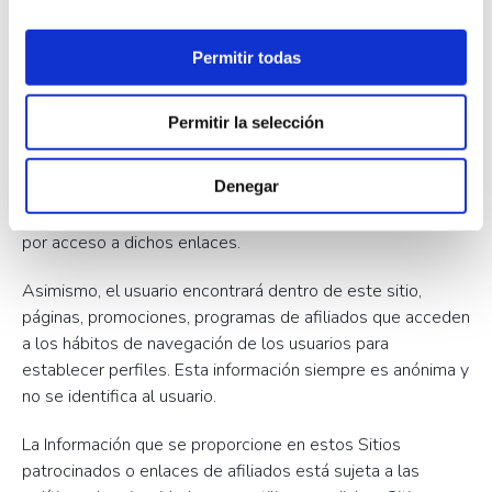
Herramientas
Permitir todas
Recursos
El único objeto de los enlaces es proporcionar al Usuario la
Permitir la selección
posibilidad de acceder a dichos enlaces.
Denegar
Laura Camazón Lourido no se responsabiliza en ningún
caso de los resultados que puedan derivarse al Usuario
por acceso a dichos enlaces.
Asimismo, el usuario encontrará dentro de este sitio,
páginas, promociones, programas de afiliados que acceden
a los hábitos de navegación de los usuarios para
establecer perfiles. Esta información siempre es anónima y
no se identifica al usuario.
La Información que se proporcione en estos Sitios
patrocinados o enlaces de afiliados está sujeta a las