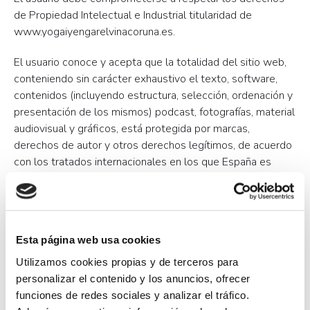
de Propiedad Intelectual e Industrial titularidad de
www.yogaiyengarelvinacoruna.es.
El usuario conoce y acepta que la totalidad del sitio web,
conteniendo sin carácter exhaustivo el texto, software,
contenidos (incluyendo estructura, selección, ordenación y
presentación de los mismos) podcast, fotografías, material
audiovisual y gráficos, está protegida por marcas,
derechos de autor y otros derechos legítimos, de acuerdo
con los tratados internacionales en los que España es
parte y otros derechos de propiedad y leyes de España.
En el caso de que un usuario o un tercero consideren que
se ha producido una violación de sus legítimos derechos
Esta página web usa cookies
de propiedad intelectual por la introducción de un
determinado contenido en la web, deberá notificar dicha
Utilizamos cookies propias y de terceros para
circunstancia a Víctor Manuel Peñarroya Barral indicando:
personalizar el contenido y los anuncios, ofrecer
funciones de redes sociales y analizar el tráfico.
Datos personales del interesado titular de los