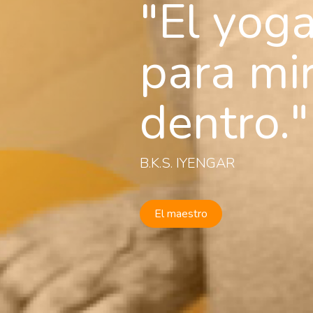
El yoga
para mi
dentro.
B.K.S. IYENGAR
El maestro