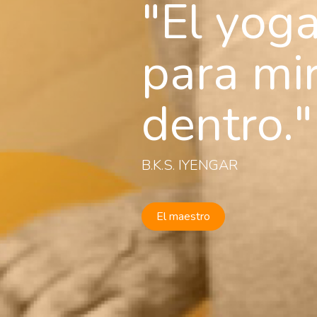
El yoga
para mi
dentro.
B.K.S. IYENGAR
El maestro