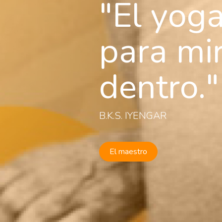
El yoga
para mi
dentro.
B.K.S. IYENGAR
El maestro